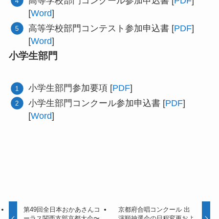
高等学校部門コンクール参加申込書 [
PDF
]
[
Word
]
高等学校部門コンテスト参加申込書 [
PDF
]
[
Word
]
小学生部門
小学生部門参加要項 [
PDF
]
小学生部門コンクール参加申込書 [
PDF
]
[
Word
]
第49回全日本おかあさんコ
京都府合唱コンクール 出
ーラス関西支部京都大会〜
演順抽選会の日程変更およ