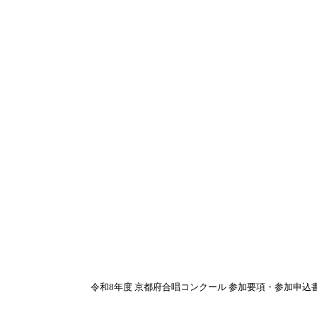
後援名義使用申請
載しました。
令和8年度 京都府合唱コンクール 参加要項・参加申込