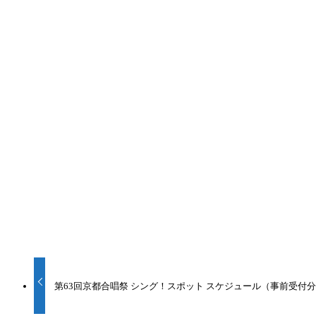
ホーム
お知らせ
第49回全日本おかあさんコーラス関西支部京都大会〜
第49回全日本おかあさんコーラス関西
2026
5/30
2026年5月30日
5月30日（土）に開催しました「第49回全日本おかあさん
49回 選考結果
第63回京都合唱祭 シング！スポット スケジュール（事前受付